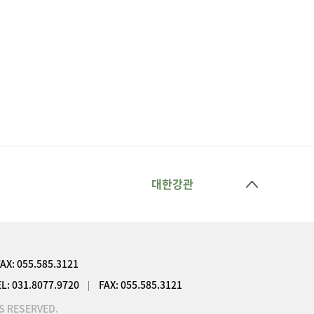
대한강관
FAX:
055.585.3121
EL:
031.8077.9720
FAX:
055.585.3121
S RESERVED.