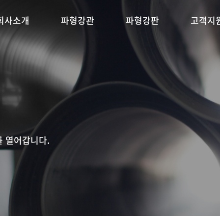
회사소개
파형강관
파형강판
고객지
 열어갑니다.