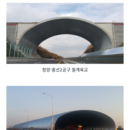
청양-홍선2공구 월계육교